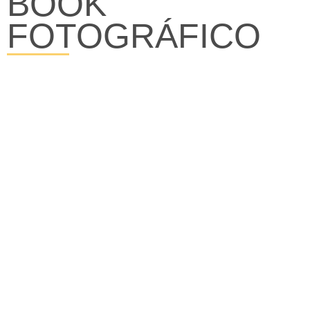
BOOK
FOTOGRÁFICO
Representante
620 24 29 67
contratacion@arhrepresentante.es
www.arhrepresentante.es