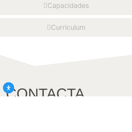
Capacidades
Curriculum
CONTACTA
¿Quieres contactarme o tienes alguna pregunta sobre
Cuentacuentos? ¡Estoy aquí para ayudarte! Utiliza este
formulario de contacto y te responderé lo antes posible.
¡Gracias por visitar mi web y espero tener noticias tuyas